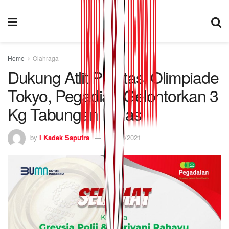
Home
Olahraga
Dukung Atlit Prestasi Olimpiade
Tokyo, Pegadian Gelontorkan 3
Kg Tabungan Emas
by
I Kadek Saputra
04/08/2021