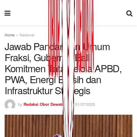
Home
Nasional
Jawab Pandangan Umum
Fraksi, Gubernur Bali
Komitmen Tata Kelola APBD,
PWA, Energi Bersih dan
Infrastruktur Strategis
by
Redaksi Obor Dewata
01/07/2025