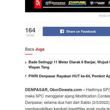
brosur M
164
Share on Facebook
VIEWS
Baca
Juga
Bade Setinggi 11 Meter Diarak 6 Banjar, Wujud
Wayan Tang
PWRI Denpasar Rayakan HUT ke-64, Pemkot Ap
DENPASAR, OborDewata.com –
Hadirnya SPC
maka SPC menggelar ajang Modification Contest
Denpasar, selama dua hari dari Sabtu (2/3/2022)
membangkitkan kembali kreatifitas anak muda te