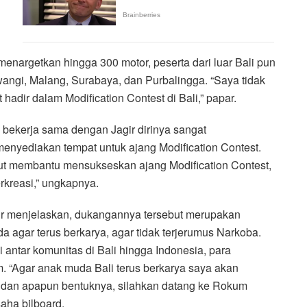
menargetkan hingga 300 motor, peserta dari luar Bali pun
uwangi, Malang, Surabaya, dan Purbalingga. “Saya tidak
 hadir dalam Modification Contest di Bali,” papar.
g bekerja sama dengan Jagir dirinya sangat
menyediakan tempat untuk ajang Modification Contest.
rut membantu mensukseskan ajang Modification Contest,
rkreasi,” ungkapnya.
r menjelaskan, dukangannya tersebut merupakan
agar terus berkarya, agar tidak terjerumus Narkoba.
i antar komunitas di Bali hingga Indonesia, para
om. “Agar anak muda Bali terus berkarya saya akan
tor dan apapun bentuknya, silahkan datang ke Rokum
aha bilboard.