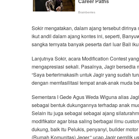
Sokir mengatakan, dalam ajang tersebut dirinya 
ikut andil dalam ajang kontes ini, seperti, Bany
sangka ternyata banyak peserta dari luar Bali ikut
Lanjutnya Sokir, acara Modification Contest yan
mengapresiasi sekali. Pasalnya, Jagir bersedia 
“Saya berterimakasih untuk Jagir yang sudah tu
dengan memfasilitasi tempat anak-anak muda be
Sementara I Gede Agus Weda Wiguna alias Jagi
sebagai bentuk dukungannya terhadap anak muda 
Selain itu juga sebagai sebagai ajang silaturahm
modifikator agar bisa saling berbagai ilmu cust
dukung, baik itu Pelukis, penyanyi, builder mo
(Rumah Komunitas) Jeger,” ucap Jagir pemilik us