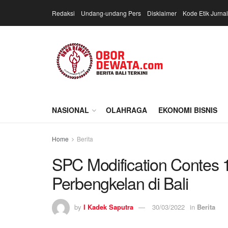
Redaksi
Undang-undang Pers
Disklaimer
Kode Etik Jurnal
NASIONAL
OLAHRAGA
EKONOMI BISNIS
Home
Berita
SPC Modification Contes
Perbengkelan di Bali
by
I Kadek Saputra
30/03/2022
in
Berita