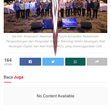
Ket foto: Simposium Nasional dan Forum Konsultasi Stakeholder
Pengembangan dan Penguatan Inovasi Teknologi Sektor Keuangan, Aset
Keuangan Digital, dan Aset Kripto (IAKD), yang diselenggarakan OJK.
164
VIEWS
Baca
Juga
No Content Available