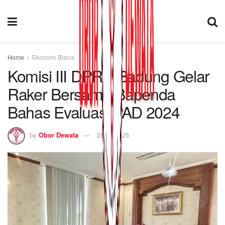
Home
Ekonomi Bisnis
Komisi III DPRD Badung Gelar
Raker Bersama Bapenda
Bahas Evaluasi PAD 2024
by
Obor Dewata
28/04/2025