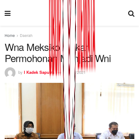
Home
Daerah
Wna Meksiko Ajukan
Permohonan Menjadi Wni
by
I Kadek Saputra
22/12/2021