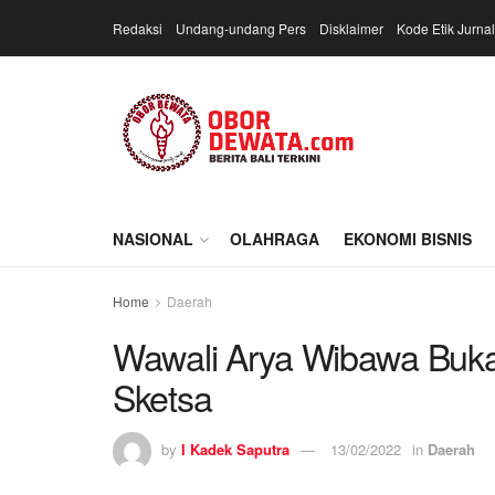
Redaksi
Undang-undang Pers
Disklaimer
Kode Etik Jurnal
NASIONAL
OLAHRAGA
EKONOMI BISNIS
Home
Daerah
Wawali Arya Wibawa Buk
Sketsa
by
I Kadek Saputra
13/02/2022
in
Daerah