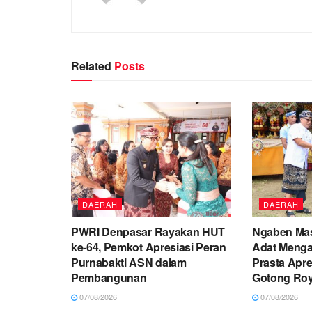
Related
Posts
DAERAH
DAERAH
PWRI Denpasar Rayakan HUT
Ngaben Mas
ke-64, Pemkot Apresiasi Peran
Adat Menga
Purnabakti ASN dalam
Prasta Apr
Pembangunan
Gotong Ro
07/08/2026
07/08/2026