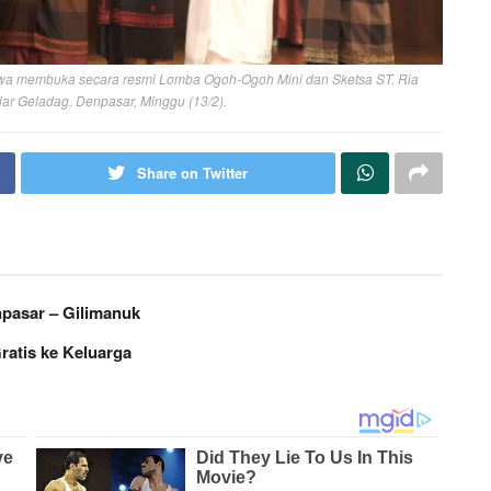
ibawa membuka secara resmi Lomba Ogoh-Ogoh Mini dan Sketsa ST. Ria
r Geladag, Denpasar, Minggu (13/2).
Share on Twitter
npasar – Gilimanuk
ratis ke Keluarga