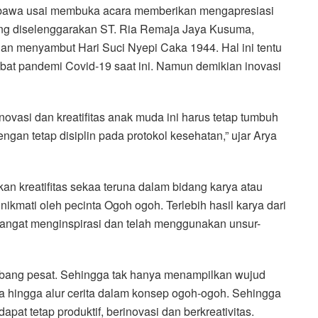
Wibawa usai membuka acara memberikan mengapresiasi
ng diselenggarakan ST. Ria Remaja Jaya Kusuma,
n menyambut Hari Suci Nyepi Caka 1944. Hal ini tentu
kibat pandemi Covid-19 saat ini. Namun demikian inovasi
, inovasi dan kreatifitas anak muda ini harus tetap tumbuh
gan tetap disiplin pada protokol kesehatan,” ujar Arya
pkan kreatifitas sekaa teruna dalam bidang karya atau
ikmati oleh pecinta Ogoh ogoh. Terlebih hasil karya dari
sangat menginspirasi dan telah menggunakan unsur-
mbang pesat. Sehingga tak hanya menampilkan wujud
 hingga alur cerita dalam konsep ogoh-ogoh. Sehingga
pat tetap produktif, berinovasi dan berkreativitas.