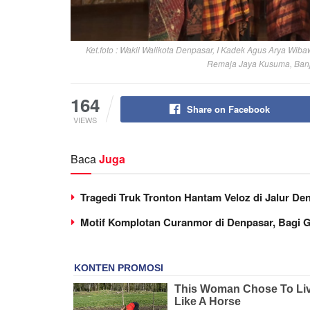
Ket.foto : Wakil Walikota Denpasar, I Kadek Agus Arya W
Remaja Jaya Kusuma, Banja
164
Share on Facebook
VIEWS
Baca
Juga
Tragedi Truk Tronton Hantam Veloz di Jalur De
Motif Komplotan Curanmor di Denpasar, Bagi G