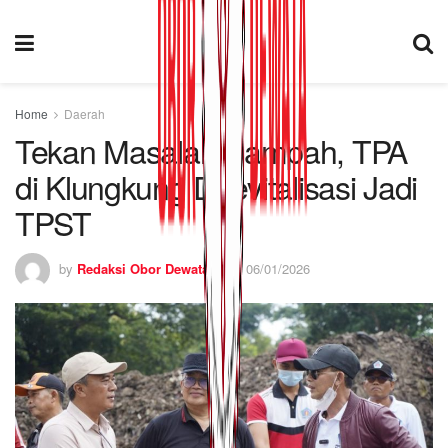
Home
Daerah
Tekan Masalah Sampah, TPA
di Klungkung Direvitalisasi Jadi
TPST
by
Redaksi Obor Dewata
06/01/2026