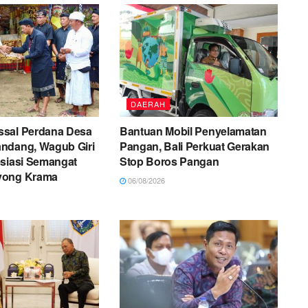
DAERAH
sal Perdana Desa
Bantuan Mobil Penyelamatan
ndang, Wagub Giri
Pangan, Bali Perkuat Gerakan
esiasi Semangat
Stop Boros Pangan
yong Krama
06/08/2026