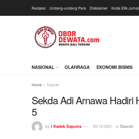
Redaksi
Undang-undang Pers
Disklaimer
Kode Etik Jurnal
NASIONAL
OLAHRAGA
EKONOMI BISNIS
Home
Daerah
Sekda Adi Arnawa Hadiri H
5
by
I Kadek Saputra
30/12/2021
in
Daerah