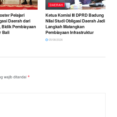
DAERAH
ster Pelajari
Ketua Komisi III DPRD Badung
asi Daerah dari
Nilai Studi Obligasi Daerah Jadi
, Bidik Pembiayaan
Langkah Matangkan
r Bali
Pembiayaan Infrastruktur
05/08/2026
g wajib ditandai
*