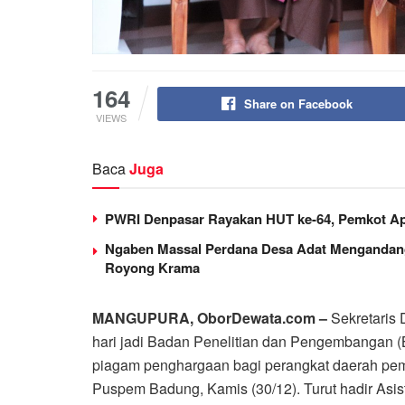
164
Share on Facebook
VIEWS
Baca
Juga
PWRI Denpasar Rayakan HUT ke-64, Pemkot Ap
Ngaben Massal Perdana Desa Adat Mengandang
Royong Krama
MANGUPURA, OborDewata.com –
Sekretaris
hari jadi Badan Penelitian dan Pengembangan (
piagam penghargaan bagi perangkat daerah pemen
Puspem Badung, Kamis (30/12). Turut hadir As