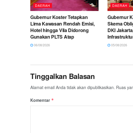
DAERAH
DAERAH
Gubernur Koster Tetapkan
Gubernur Ko
Lima Kawasan Rendah Emisi,
Skema Oblig
Hotel hingga Vila Didorong
DKI Jakarta
Gunakan PLTS Atap
Infrastruktu
06/08/2026
05/08/2026
Tinggalkan Balasan
Alamat email Anda tidak akan dipublikasikan.
Ruas yan
Komentar
*