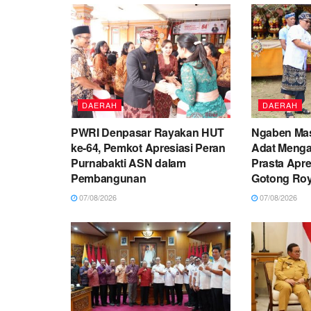
DAERAH
DAERAH
PWRI Denpasar Rayakan HUT
Ngaben Mas
ke-64, Pemkot Apresiasi Peran
Adat Menga
Purnabakti ASN dalam
Prasta Apr
Pembangunan
Gotong Ro
07/08/2026
07/08/2026