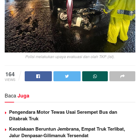
Polisi melakukan upaya evakuasi dan olah TKP. (ist).
164
VIEWS
Baca
Juga
Pengendara Motor Tewas Usai Serempet Bus dan
Ditabrak Truk
Kecelakaan Beruntun Jembrana, Empat Truk Terlibat,
Jalur Denpasar-Gilimanuk Tersendat