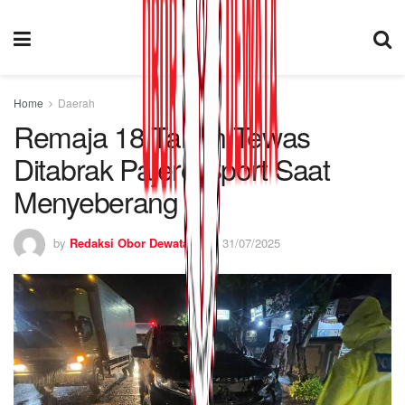
Home
Daerah
Remaja 18 Tahun Tewas
Ditabrak Pajero Sport Saat
Menyeberang
by
Redaksi Obor Dewata
31/07/2025