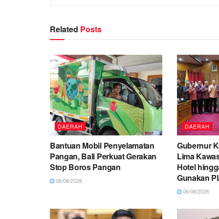
Related
Posts
DAERAH
DAERAH
Bantuan Mobil Penyelamatan
Gubernur K
Pangan, Bali Perkuat Gerakan
Lima Kawas
Stop Boros Pangan
Hotel hingg
Gunakan P
06/08/2026
06/08/2026