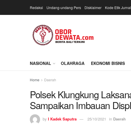
Redaksi
Undang-undang Pers
Disklaimer
Kode Etik Jurnal
NASIONAL
OLAHRAGA
EKONOMI BISNIS
Home
Daerah
Polsek Klungkung Laksana
Sampaikan Imbauan Displ
by
I Kadek Saputra
25/10/2021
in
Daerah