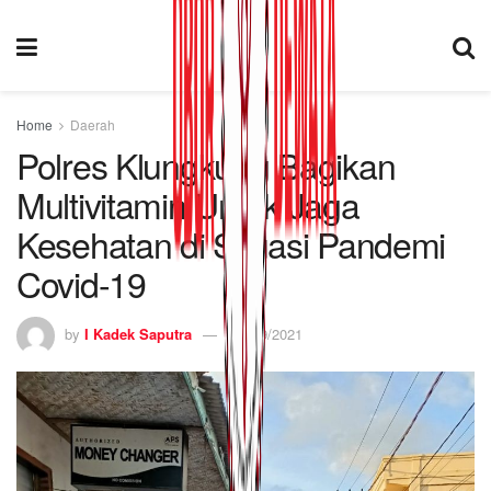
Home
Daerah
Polres Klungkung Bagikan
Multivitamin Untuk Jaga
Kesehatan di Situasi Pandemi
Covid-19
by
I Kadek Saputra
27/09/2021