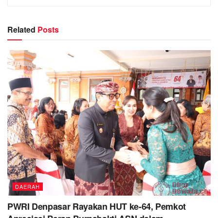
Related
Posts
DAERAH
PWRI Denpasar Rayakan HUT ke-64, Pemkot