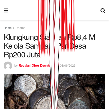
Home
Daerah
Klungkung Siapkan Rp8,4 M
Kelola Sampah, Per Desa
Rp200 Juta
by
Redaksi Obor Dewata
03/06/2026