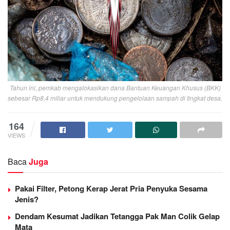
Tahun ini, pemkab mengalokasikan dana Bantuan Keuangan Khusus (BKK)
sebesar Rp8,4 miliar untuk mendukung pengelolaan sampah di tingkat desa.
164
VIEWS
Baca
Juga
Pakai Filter, Petong Kerap Jerat Pria Penyuka Sesama
Jenis?
Dendam Kesumat Jadikan Tetangga Pak Man Colik Gelap
Mata