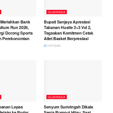
OLAHRAGA
i Meriahkan Bank
Bupati Sanjaya Apresiasi
lture Run 2026,
Tabanan Hustle 3×3 Vol 2,
rgi Dorong Sports
Tegaskan Komitmen Cetak
n Perekonomian
Atlet Basket Berprestasi
13/07/2026
OLAHRAGA
banan Lepas
Senyum Sumringah Dikala
elajar ke Porjar
Senja Rumput Hijau, Saat