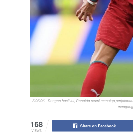
SOSOK - Dengan hasil ini, Ronaldo resmi menutup perjalanan
mengangka
168
Share on Facebook
VIEWS