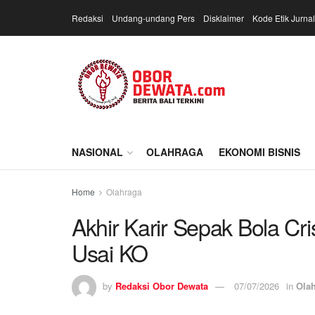
Redaksi
Undang-undang Pers
Disklaimer
Kode Etik Jurnal
NASIONAL
OLAHRAGA
EKONOMI BISNIS
Home
Olahraga
Akhir Karir Sepak Bola Cri
Usai KO
by
Redaksi Obor Dewata
07/07/2026
in
Ola