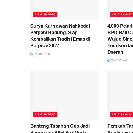
OLAHRAGA
OLAHRAGA
Surya Kurniawan Nahkodai
4.000 Pelar
Perpani Badung, Siap
BPD Bali Cu
Kembalikan Tradisi Emas di
Wujud Sine
Porprov 2027
Tourism da
Daerah
03/08/2026
26/07/2026
OLAHRAGA
OLAHRAGA
Banteng Tabanan Cup Jadi
Pemkab Ta
Panggung Atlet Voli Muda
Kontingen P