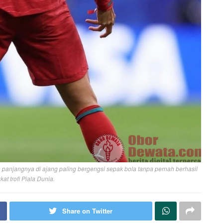
 panjangnya di ajang paling bergengsi sepak bola tanpa pernah berhasil
t trofi Piala Dunia.
Share on Twitter