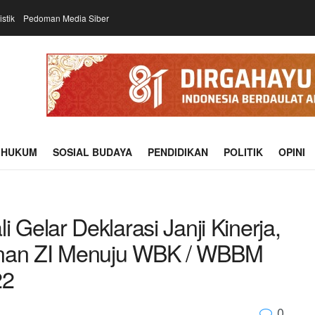
istik
Pedoman Media Siber
HUKUM
SOSIAL BUDAYA
PENDIDIKAN
POLITIK
OPINI
elar Deklarasi Janji Kinerja,
an ZI Menuju WBK / WBBM
22
0