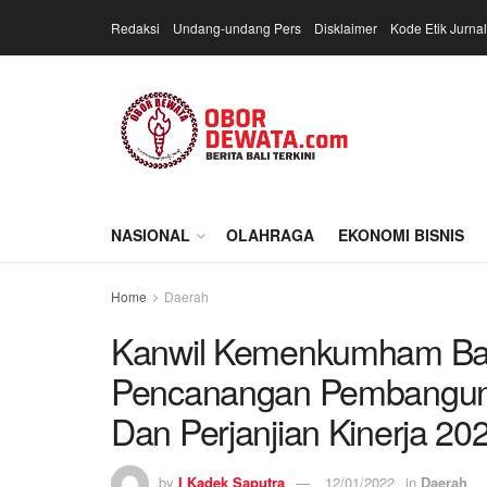
Redaksi
Undang-undang Pers
Disklaimer
Kode Etik Jurnal
NASIONAL
OLAHRAGA
EKONOMI BISNIS
Home
Daerah
Kanwil Kemenkumham Bali G
Pencanangan Pembangun
Dan Perjanjian Kinerja 20
by
I Kadek Saputra
12/01/2022
in
Daerah