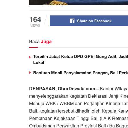
164
Share on Facebook
VIEWS
Baca
Juga
Terpilih Jabat Ketua DPD GPEI Gung Adit, Jad
Lokal
Bantuan Mobil Penyelamatan Pangan, Bali Per
DENPASAR, OborDewata.com –
Kantor Wilay
menyelenggarakan kegiatan Deklarasi Janji Ki
Menuju WBK / WBBM dan Perjanjian Kinerja T
Bali, kegiatan tersebut dihadiri oleh Kepala Ka
Pembinaan Kejaksaan Tinggi Bali (I A K Retnas
Ombudsman Perwakilan Provinsi Bali (Ida Bagus