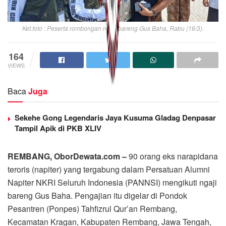
Ket.foto : Peserta rombongan ngaji bareng Gus Baha, Rabu (16/3).
164
VIEWS
Baca
Juga
Sekehe Gong Legendaris Jaya Kusuma Gladag Denpasar
Tampil Apik di PKB XLIV
REMBANG, OborDewata.com –
90 orang eks narapidana
teroris (napiter) yang tergabung dalam Persatuan Alumni
Napiter NKRI Seluruh Indonesia (PANNSI) mengikuti ngaji
bareng Gus Baha. Pengajian itu digelar di Pondok
Pesantren (Ponpes) Tahfizrul Qur’an Rembang,
Kecamatan Kragan, Kabupaten Rembang, Jawa Tengah,