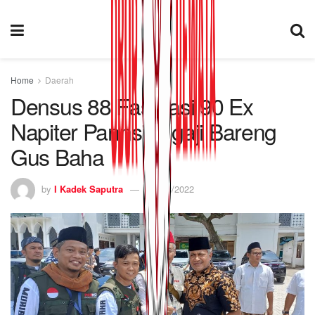
Home
Daerah
Densus 88 Fasilitasi 90 Ex
Napiter Pannsi, Ngaji Bareng
Gus Baha
by
I Kadek Saputra
16/03/2022