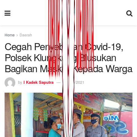
Home
Daerah
Cegah Penyebaran Covid-19,
Polsek Klungkung Blusukan
Bagikan Masker Kepada Warga
by
I Kadek Saputra
22/10/2021