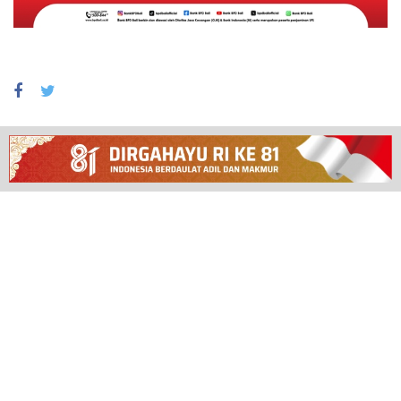
TENTANG OBOR DEWATA
Obordewata merupakan salah satu media online yang terpecaya
dengan menyajikan berita secara aktual.