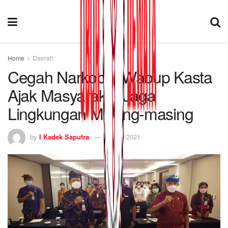
Home
Daerah
Cegah Narkoba, Wabup Kasta
Ajak Masyarakat Jaga
Lingkungan Masing-masing
by
I Kadek Saputra
15/10/2021