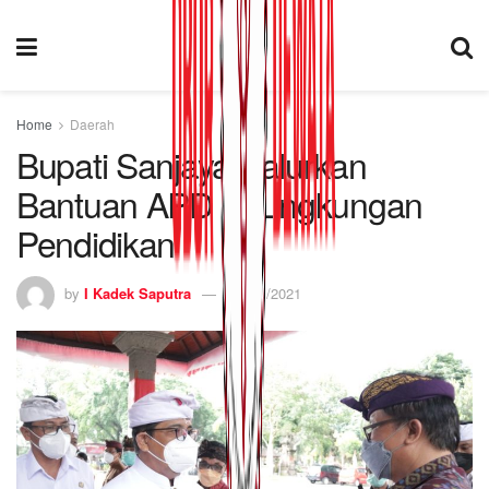
Home
Daerah
Bupati Sanjaya Salurkan
Bantuan APD di Lingkungan
Pendidikan
by
I Kadek Saputra
08/11/2021