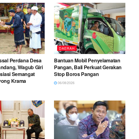
DAERAH
sal Perdana Desa
Bantuan Mobil Penyelamatan
ndang, Wagub Giri
Pangan, Bali Perkuat Gerakan
esiasi Semangat
Stop Boros Pangan
yong Krama
06/08/2026