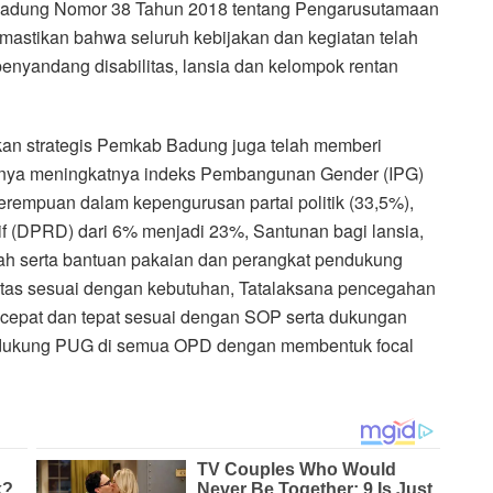
 Badung Nomor 38 Tahun 2018 tentang Pengarusutamaan
astikan bahwa seluruh kebijakan dan kegiatan telah
 penyandang disabilitas, lansia dan kelompok rentan
jakan strategis Pemkab Badung juga telah memberi
anya meningkatnya indeks Pembangunan Gender (IPG)
perempuan dalam kepengurusan partai politik (33,5%),
tif (DPRD) dari 6% menjadi 23%, Santunan bagi lansia,
h serta bantuan pakaian dan perangkat pendukung
litas sesuai dengan kebutuhan, Tatalaksana pencegahan
epat dan tepat sesuai dengan SOP serta dukungan
dukung PUG di semua OPD dengan membentuk focal