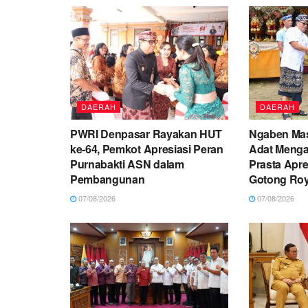
DAERAH
DAERAH
PWRI Denpasar Rayakan HUT
Ngaben Mas
ke-64, Pemkot Apresiasi Peran
Adat Menga
Purnabakti ASN dalam
Prasta Apr
Pembangunan
Gotong Ro
07/08/2026
07/08/2026