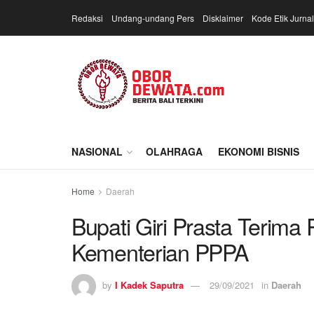
Redaksi
Undang-undang Pers
Disklaimer
Kode Etik Jurnal
NASIONAL
OLAHRAGA
EKONOMI BISNIS
Home
Daerah
Bupati Giri Prasta Terim
Kementerian PPPA
by
I Kadek Saputra
29/09/2021
in
Daerah