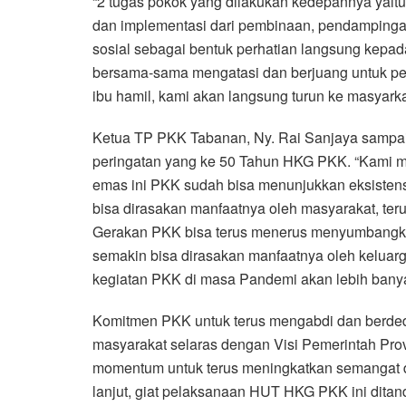
“2 tugas pokok yang dilakukan kedepannya yaitu 
dan implementasi dari pembinaan, pendampinga
sosial sebagai bentuk perhatian langsung kepa
bersama-sama mengatasi dan berjuang untuk pe
ibu hamil, kami akan langsung turun ke masyarka
Ketua TP PKK Tabanan, Ny. Rai Sanjaya sampa
peringatan yang ke 50 Tahun HKG PKK. “Kami m
emas ini PKK sudah bisa menunjukkan eksisten
bisa dirasakan manfaatnya oleh masyarakat, ter
Gerakan PKK bisa terus menerus menyumbangka
semakin bisa dirasakan manfaatnya oleh keluar
kegiatan PKK di masa Pandemi akan lebih banya 
Komitmen PKK untuk terus mengabdi dan berde
masyarakat selaras dengan Visi Pemerintah Provi
momentum untuk terus meningkatkan semangat
lanjut, giat pelaksanaan HUT HKG PKK ini dita