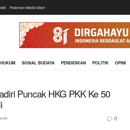
istik
Pedoman Media Siber
HUKUM
SOSIAL BUDAYA
PENDIDIKAN
POLITIK
OPINI
adiri Puncak HKG PKK Ke 50
i
0
erah