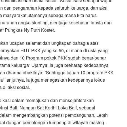
sosialisasi dan bhakti sosial. Sosialisasi sebagai wujud
n dan pengarahan kepada seluruh keluarga, dan aksi
da masyarakat utamanya sebagaimana kita harus
nurunan angka stunting, menjaga kesehatan lansia dan
t” Pungkas Ny Putri Koster.
ikan ucapan selamat dan ungkapan bahagia atas
erayakan HUT PKK yang ke 50, di mana di usia yang
sinya dan 10 Program pokok PKK sudah benar-benar
utama keluarga” Ujarnya. Ia juga breharap kedepannya
n dharma bhaktinya. “Sehingga tujuan 10 program PKK
ga” lanjutnya. Ia juga menegaskan kedepannya fokus
di aksi sosial.
dikasi dalam memajukan dan mensejahterakan
nsi Bali, Nangun Sat Kerthi Loka Bali, sebagai
 dalam mengembangkan potensi pembangunan. Lebih
ndai dengan pemotongan tumpeng di wilayah masing-