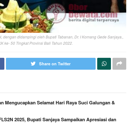
H, dengan didampingi oleh Bupati Tabanan, Dr. I Komang Gede Sanjaya.,
K ke- 50 Tingkat Provinsi Bali Tahun 2022.
Share on Twitter
ran Mengucapkan Selamat Hari Raya Suci Galungan &
 FLS2N 2025, Bupati Sanjaya Sampaikan Apresiasi dan