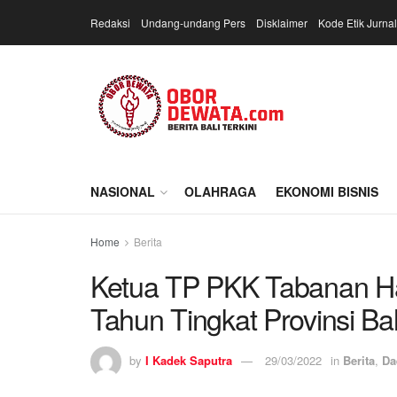
Redaksi
Undang-undang Pers
Disklaimer
Kode Etik Jurnal
NASIONAL
OLAHRAGA
EKONOMI BISNIS
Home
Berita
Ketua TP PKK Tabanan H
Tahun Tingkat Provinsi Bal
by
I Kadek Saputra
29/03/2022
in
Berita
,
Da