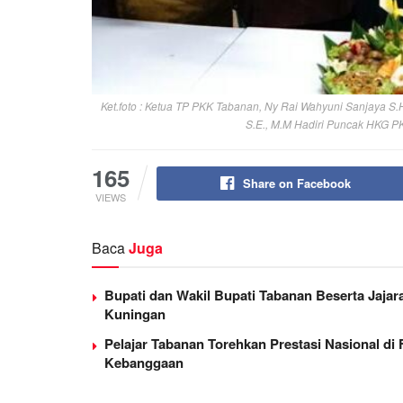
Ket.foto : Ketua TP PKK Tabanan, Ny Rai Wahyuni Sanjaya S.
S.E., M.M Hadiri Puncak HKG PK
165
Share on Facebook
VIEWS
Baca
Juga
Bupati dan Wakil Bupati Tabanan Beserta Jaja
Kuningan
Pelajar Tabanan Torehkan Prestasi Nasional di
Kebanggaan