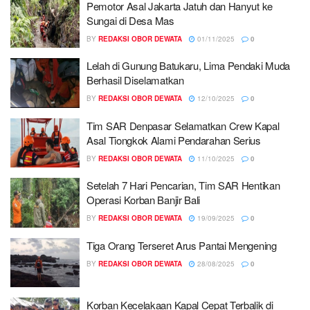
Pemotor Asal Jakarta Jatuh dan Hanyut ke
Sungai di Desa Mas
BY
REDAKSI OBOR DEWATA
01/11/2025
0
Lelah di Gunung Batukaru, Lima Pendaki Muda
Berhasil Diselamatkan
BY
REDAKSI OBOR DEWATA
12/10/2025
0
Tim SAR Denpasar Selamatkan Crew Kapal
Asal Tiongkok Alami Pendarahan Serius
BY
REDAKSI OBOR DEWATA
11/10/2025
0
Setelah 7 Hari Pencarian, Tim SAR Hentikan
Operasi Korban Banjir Bali
BY
REDAKSI OBOR DEWATA
19/09/2025
0
Tiga Orang Terseret Arus Pantai Mengening
BY
REDAKSI OBOR DEWATA
28/08/2025
0
Korban Kecelakaan Kapal Cepat Terbalik di