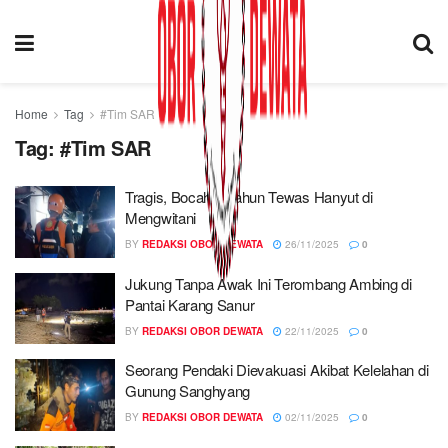
Home
Tag
#Tim SAR
Tag:
#Tim SAR
Tragis, Bocah 4 Tahun Tewas Hanyut di
Mengwitani
BY
REDAKSI OBOR DEWATA
26/11/2025
0
Jukung Tanpa Awak Ini Terombang Ambing di
Pantai Karang Sanur
BY
REDAKSI OBOR DEWATA
22/11/2025
0
Seorang Pendaki Dievakuasi Akibat Kelelahan di
Gunung Sanghyang
BY
REDAKSI OBOR DEWATA
02/11/2025
0