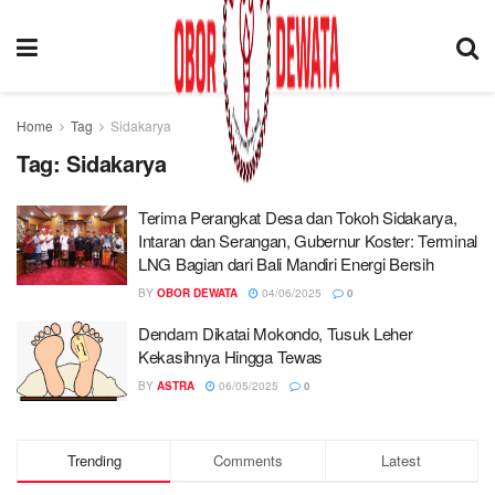
Home
Tag
Sidakarya
Tag:
Sidakarya
Terima Perangkat Desa dan Tokoh Sidakarya,
Intaran dan Serangan, Gubernur Koster: Terminal
LNG Bagian dari Bali Mandiri Energi Bersih
BY
OBOR DEWATA
04/06/2025
0
Dendam Dikatai Mokondo, Tusuk Leher
Kekasihnya Hingga Tewas
BY
ASTRA
06/05/2025
0
Trending
Comments
Latest