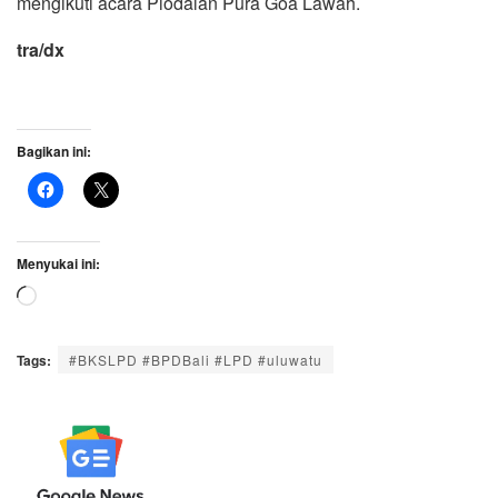
mengikuti acara Piodalan Pura Goa Lawah.
tra/dx
Bagikan ini:
Menyukai ini:
Memuat...
Tags:
#BKSLPD #BPDBali #LPD #uluwatu