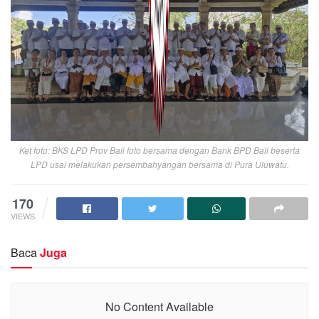
Ket foto: BKS LPD Prov Bali foto bersama dengan Bank BPD Bali beserta
LPD usai melakukan persembahyangan bersama di Pura Uluwatu.
170
VIEWS
Baca
Juga
No Content Available