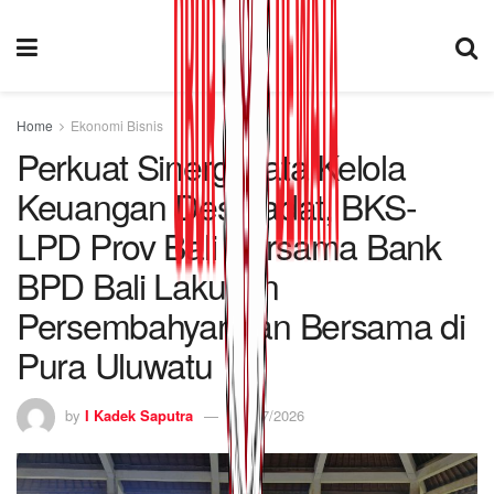
Home
Ekonomi Bisnis
Perkuat Sinergi Tata Kelola
Keuangan Desa adat, BKS-
LPD Prov Bali Bersama Bank
BPD Bali Lakukan
Persembahyangan Bersama di
Pura Uluwatu
by
I Kadek Saputra
08/07/2026