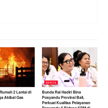
BERITA
Rumah 2 Lantai di
Bunda Rai Hadiri Bina
uga Akibat Gas
Posyandu Provinsi Bali,
Perkuat Kualitas Pelayanan
Posyandu 6 Bidang SPM di