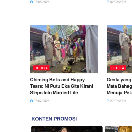
07/08/2026
02/08/2026
BERITA
BERITA
Chiming Bells and Happy
Genta yang 
Tears: Ni Putu Eka Gita Kirani
Mata Bahagi
Steps Into Married Life
Menuju Pel
27/07/2026
27/07/2026