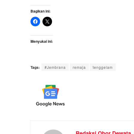
Bagikan ini:
Menyukai ini:
Tags:
#Jembrana
remaja
tenggelam
Redaksi Obor Dewata