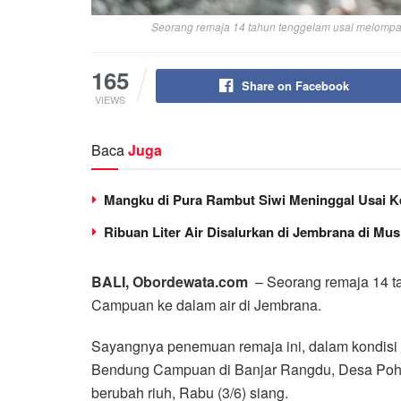
Seorang remaja 14 tahun tenggelam usai melompa
165
Share on Facebook
VIEWS
Baca
Juga
Mangku di Pura Rambut Siwi Meninggal Usai K
Ribuan Liter Air Disalurkan di Jembrana di Mu
BALI, Obordewata.com
– Seorang remaja 14 t
Campuan ke dalam air di Jembrana.
Sayangnya penemuan remaja ini, dalam kondisi 
Bendung Campuan di Banjar Rangdu, Desa Poh
berubah riuh, Rabu (3/6) siang.