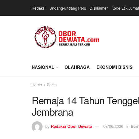
Redaksi
Undang-undang Pers
Disklaimer
Kode Etik Jurnal
NASIONAL
OLAHRAGA
EKONOMI BISNIS
Home
Berita
Remaja 14 Tahun Tengge
Jembrana
by
Redaksi Obor Dewata
03/06/2026
in
Beri