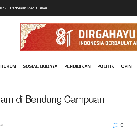
istik
Pedoman Media Siber
HUKUM
SOSIAL BUDAYA
PENDIDIKAN
POLITIK
OPINI
lam di Bendung Campuan
0
ta