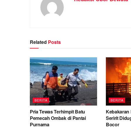
Related
Posts
BERITA
BERITA
Pria Tewas Terhimpit Batu
Kebakaran 
Pemecah Ombak di Pantai
Seririt Did
Purnama
Bocor