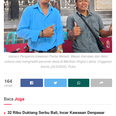
(kanan) Pengelola Kawasan Pantai Melasti, Wayan Karnawa dan Ketut
Juliana usai menghadiri paruman desa di Wantilan Dirgha Labha, Unggasan
Kamis (24/3/2022). Putra
164
VIEWS
Baca
Juga
32 Ribu Duktang Serbu Bali, Incar Kawasan Denpasar