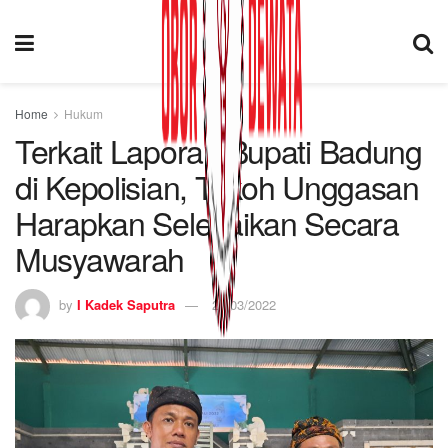
Home
Hukum
Terkait Laporan Bupati Badung
di Kepolisian, Tokoh Unggasan
Harapkan Selesaikan Secara
Musyawarah
by
I Kadek Saputra
25/03/2022