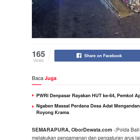
165
Share on Facebook
VIEWS
Baca
Juga
PWRI Denpasar Rayakan HUT ke-64, Pemkot Ap
Ngaben Massal Perdana Desa Adat Mengandang
Royong Krama
SEMARAPURA, OborDewata.com
-;Polda Bal
melakukan pengamanan dan pengaturan arus lalu 