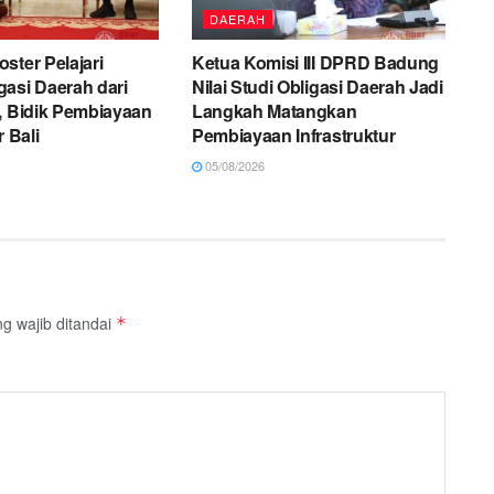
DAERAH
ster Pelajari
Ketua Komisi III DPRD Badung
asi Daerah dari
Nilai Studi Obligasi Daerah Jadi
, Bidik Pembiayaan
Langkah Matangkan
r Bali
Pembiayaan Infrastruktur
05/08/2026
g wajib ditandai
*