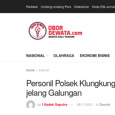
Redaksi
Undang-undang Pers
Disklaimer
Kode Etik Jurnal
NASIONAL
OLAHRAGA
EKONOMI BISNIS
Home
Daerah
Personil Polsek Klungku
jelang Galungan
by
I Kadek Saputra
08/11/2021
in
Daerah