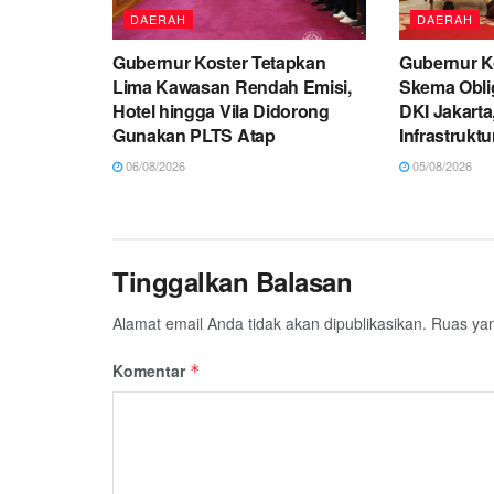
DAERAH
DAERAH
Gubernur Koster Tetapkan
Gubernur Ko
Lima Kawasan Rendah Emisi,
Skema Oblig
Hotel hingga Vila Didorong
DKI Jakarta
Gunakan PLTS Atap
Infrastruktu
06/08/2026
05/08/2026
Tinggalkan Balasan
Alamat email Anda tidak akan dipublikasikan.
Ruas yan
Komentar
*