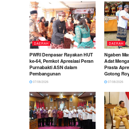
DAERAH
DAERAH
PWRI Denpasar Rayakan HUT
Ngaben Mas
ke-64, Pemkot Apresiasi Peran
Adat Menga
Purnabakti ASN dalam
Prasta Apr
Pembangunan
Gotong Ro
07/08/2026
07/08/2026