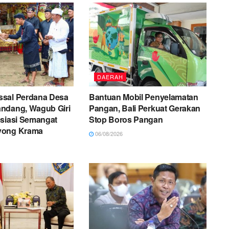
DAERAH
sal Perdana Desa
Bantuan Mobil Penyelamatan
ndang, Wagub Giri
Pangan, Bali Perkuat Gerakan
esiasi Semangat
Stop Boros Pangan
yong Krama
06/08/2026