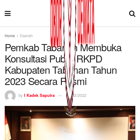
Home
Daerah
Pemkab Tabanan Membuka
Konsultasi Publik RKPD
Kabupaten Tabanan Tahun
2023 Secara Resmi
by
I Kadek Saputra
05/02/2022