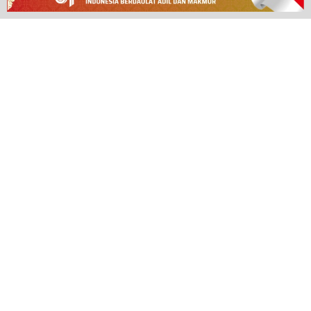
TENTANG OBOR DEWATA
Obordewata merupakan salah satu media online yang terpecaya
dengan menyajikan berita secara aktual.
Obordewata
Redaksi
Undang-Undang Pers
Disklaimer