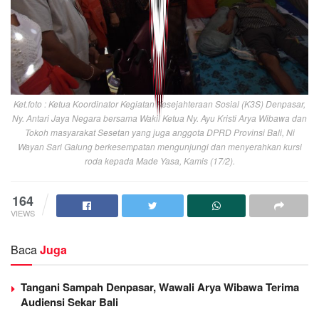
Ket.foto : Ketua Koordinator Kegiatan Kesejahteraan Sosial (K3S) Denpasar,
Ny. Antari Jaya Negara bersama Wakil Ketua Ny. Ayu Kristi Arya Wibawa dan
Tokoh masyarakat Sesetan yang juga anggota DPRD Provinsi Bali, Ni
Wayan Sari Galung berkesempatan mengunjungi dan menyerahkan kursi
roda kepada Made Yasa, Kamis (17/2).
164
VIEWS
Baca
Juga
Tangani Sampah Denpasar, Wawali Arya Wibawa Terima
Audiensi Sekar Bali