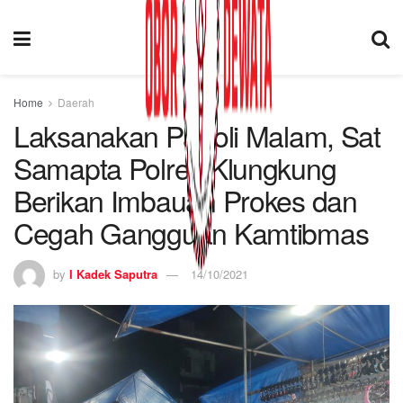
Home
Daerah
Laksanakan Patroli Malam, Sat
Samapta Polres Klungkung
Berikan Imbauan Prokes dan
Cegah Gangguan Kamtibmas
by
I Kadek Saputra
14/10/2021