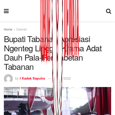
Home
Daerah
Bupati Tabanan Apresiasi
Ngenteg Linggih Krama Adat
Dauh Pala-Pengabetan
Tabanan
by
I Kadek Saputra
18/01/2022