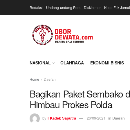
Redaksi
Undang-undang Pers
Disklaimer
Kode Etik Jurnal
NASIONAL
OLAHRAGA
EKONOMI BISNIS
Home
Daerah
Bagikan Paket Sembako di
Himbau Prokes Polda
by
I Kadek Saputra
26/09/2021
in
Daerah