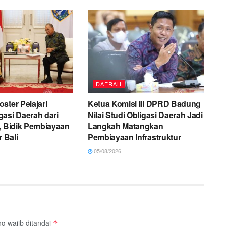
DAERAH
ster Pelajari
Ketua Komisi III DPRD Badung
asi Daerah dari
Nilai Studi Obligasi Daerah Jadi
, Bidik Pembiayaan
Langkah Matangkan
r Bali
Pembiayaan Infrastruktur
05/08/2026
g wajib ditandai
*