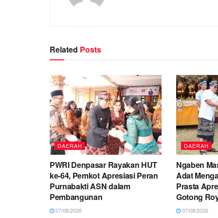
Related
Posts
DAERAH
DAERAH
PWRI Denpasar Rayakan HUT
Ngaben Mas
ke-64, Pemkot Apresiasi Peran
Adat Menga
Purnabakti ASN dalam
Prasta Apr
Pembangunan
Gotong Ro
07/08/2026
07/08/2026