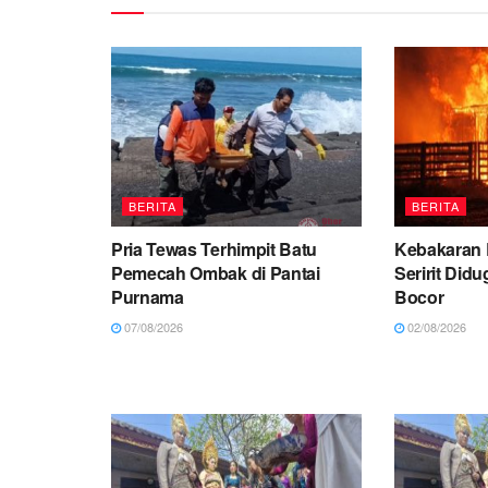
BERITA
BERITA
Pria Tewas Terhimpit Batu
Kebakaran 
Pemecah Ombak di Pantai
Seririt Did
Purnama
Bocor
07/08/2026
02/08/2026