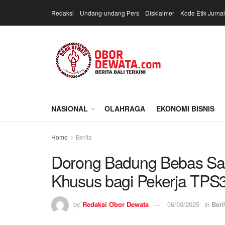
Redaksi
Undang-undang Pers
Disklaimer
Kode Etik Jurnal
NASIONAL
OLAHRAGA
EKONOMI BISNIS
Home
Berita
Dorong Badung Bebas Sam
Khusus bagi Pekerja TPS
by
Redaksi Obor Dewata
06/09/2025
in
Beri