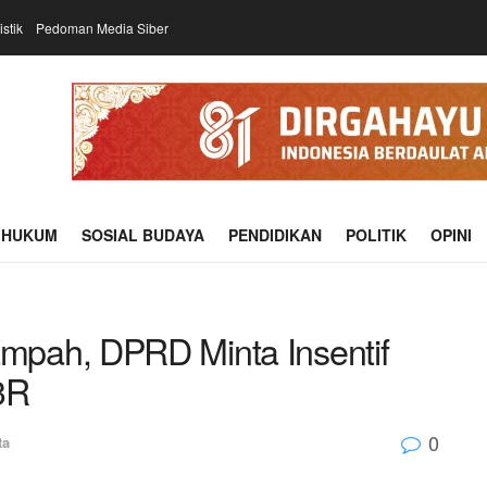
istik
Pedoman Media Siber
HUKUM
SOSIAL BUDAYA
PENDIDIKAN
POLITIK
OPINI
pah, DPRD Minta Insentif
3R
0
ta