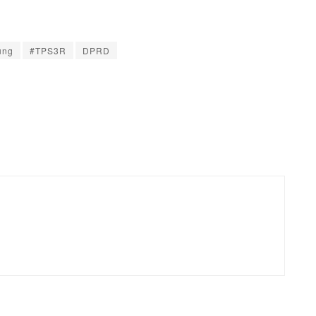
ung
#TPS3R
DPRD