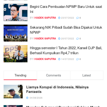
Begini Cara Pembuatan NPWP Baru Untuk saat
Ini
BY
I KADEK SAPUTRA
23/07/2022
0
Sekarang NIK Pribadi Sudah Bisa Dipakai Untuk
NPWP
BY
I KADEK SAPUTRA
20/07/2022
0
Hingga semester I Tahun 2022, Kanwil DJP Bali,
Berhasil Kumpulkan Rp4,7 triliun
BY
I KADEK SAPUTRA
14/07/2022
0
Trending
Comments
Latest
Liarnya Korupsi di Indonesia, Nilainya
Fantastis
04/08/2026