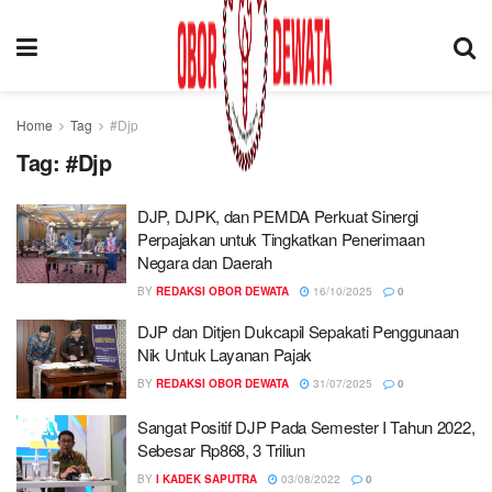
Home
Tag
#Djp
Tag:
#Djp
DJP, DJPK, dan PEMDA Perkuat Sinergi
Perpajakan untuk Tingkatkan Penerimaan
Negara dan Daerah
BY
REDAKSI OBOR DEWATA
16/10/2025
0
DJP dan Ditjen Dukcapil Sepakati Penggunaan
Nik Untuk Layanan Pajak
BY
REDAKSI OBOR DEWATA
31/07/2025
0
Sangat Positif DJP Pada Semester I Tahun 2022,
Sebesar Rp868, 3 Triliun
BY
I KADEK SAPUTRA
03/08/2022
0