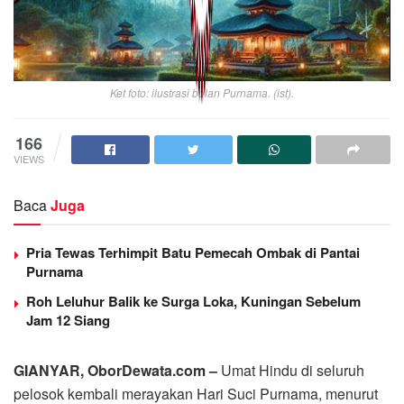
Ket foto: ilustrasi bulan Purnama. (ist).
166
VIEWS
Baca
Juga
Pria Tewas Terhimpit Batu Pemecah Ombak di Pantai
Purnama
Roh Leluhur Balik ke Surga Loka, Kuningan Sebelum
Jam 12 Siang
GIANYAR, OborDewata.com –
Umat Hindu di seluruh
pelosok kembali merayakan Hari Suci Purnama, menurut