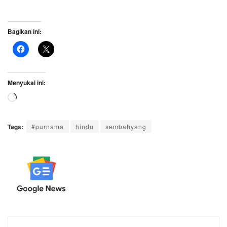
Bagikan ini:
Menyukai ini:
Memuat...
Tags:
#purnama
hindu
sembahyang