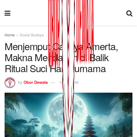
Home
Sosial Budaya
Menjemput Cahaya Amerta,
Makna Mendalam di Balik
Ritual Suci Hari Purnama
by
Obor Dewata
14/04/2026