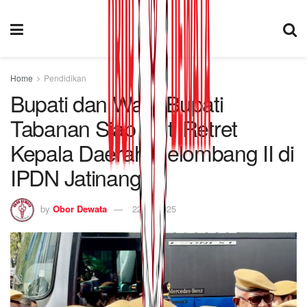
Home
Pendidikan
Bupati dan Wakil Bupati
Tabanan Siap Ikuti Retret
Kepala Daerah Gelombang II di
IPDN Jatinangor
by
Obor Dewata
22/06/2025