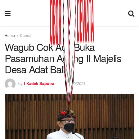
Home
Daerah
Wagub Cok Ace Buka
Pasamuhan Agung II Majelis
Desa Adat Bali
by
I Kadek Saputra
27/10/2021