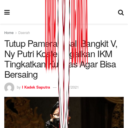
Home
Daerah
Tutup Pameran Bali Bangkit V,
Ny Putri Koster Ingatkan IKM
Tingkatkan Kualitas Agar Bisa
Bersaing
by
I Kadek Saputra
24/12/2021