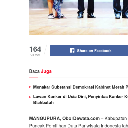
164
Share on Facebook
VIEWS
Baca
Juga
Menakar Substansi Demokrasi Kabinet Merah P
Lawan Kanker di Usia Dini, Penyintas Kanker 
Blahbatuh
MANGUPURA, OborDewata.com –
Kabupaten 
Puncak Pemilihan Duta Pariwisata Indonesia t