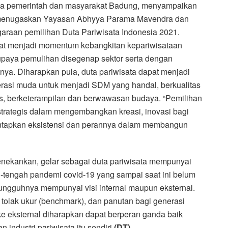
nama pemerintah dan masyarakat Badung, menyampaikan
ah menugaskan Yayasan Abhyya Parama Mavendra dan
raan pemilihan Duta Pariwisata Indonesia 2021.
dapat menjadi momentum kebangkitan kepariwisataan
upaya pemulihan disegenap sektor serta dengan
nya. Diharapkan pula, duta pariwisata dapat menjadi
erasi muda untuk menjadi SDM yang handal, berkualitas
as, berketerampilan dan berwawasan budaya. “Pemilihan
strategis dalam mengembangkan kreasi, inovasi bagi
ntapkan eksistensi dan perannya dalam membangun
nekankan, gelar sebagai duta pariwisata mempunyai
h-tengah pandemi covid-19 yang sampai saat ini belum
esungguhnya mempunyai visi internal maupun eksternal.
di tolak ukur (benchmark), dan panutan bagi generasi
 eksternal diharapkan dapat berperan ganda baik
ndustri pariwisata itu sendiri.
(DT).