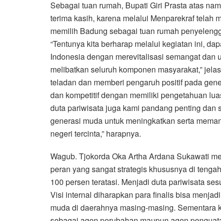
Sebagai tuan rumah, Bupati Giri Prasta atas 
terima kasih, karena melalui Menparekraf tel
memilih Badung sebagai tuan rumah penyelengga
“Tentunya kita berharap melalui kegiatan ini, 
Indonesia dengan merevitalisasi semangat dan 
melibatkan seluruh komponen masyarakat,” jelas
teladan dan memberi pengaruh positif pada gen
dan kompetitif dengan memiliki pengetahuan lu
duta pariwisata juga kami pandang penting dan 
generasi muda untuk meningkatkan serta mema
negeri tercinta,” harapnya.
Wagub. Tjokorda Oka Artha Ardana Sukawati me
peran yang sangat strategis khususnya di tenga
100 persen teratasi. Menjadi duta pariwisata s
Visi internal diharapkan para finalis bisa menja
muda di daerahnya masing-masing. Sementara ke
sebagai agen perubahan maupun agen penguatan i