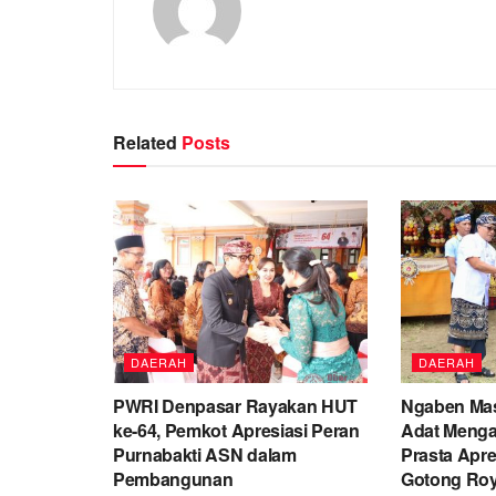
Related
Posts
DAERAH
DAERAH
PWRI Denpasar Rayakan HUT
Ngaben Mas
ke-64, Pemkot Apresiasi Peran
Adat Menga
Purnabakti ASN dalam
Prasta Apr
Pembangunan
Gotong Ro