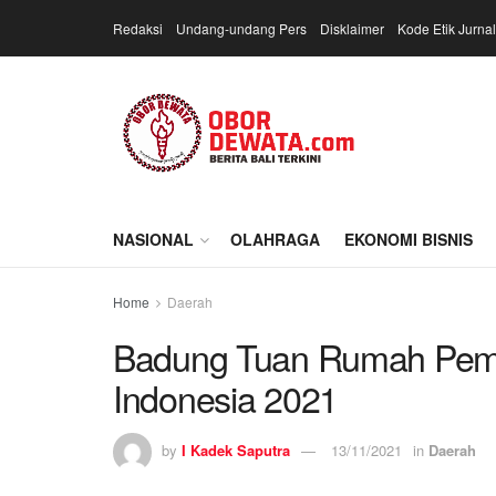
Redaksi
Undang-undang Pers
Disklaimer
Kode Etik Jurnal
NASIONAL
OLAHRAGA
EKONOMI BISNIS
Home
Daerah
Badung Tuan Rumah Pemil
Indonesia 2021
by
I Kadek Saputra
13/11/2021
in
Daerah